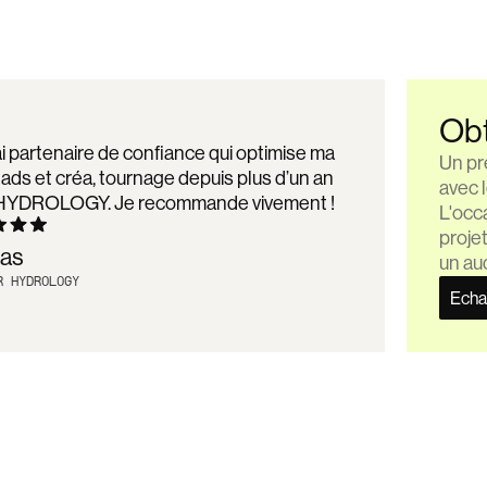
Obt
i partenaire de confiance qui optimise ma
Un pr
 ads et créa, tournage depuis plus d’un an
avec 
HYDROLOGY. Je recommande vivement !
L'occa
projet
las
un aud
R HYDROLOGY
Echa